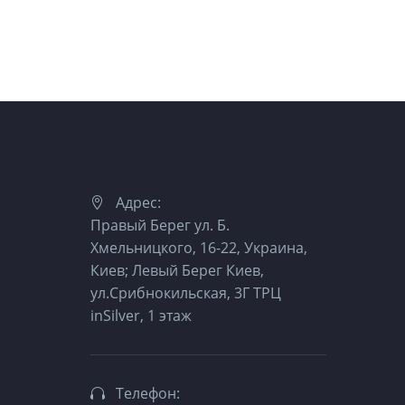
Адрес:
Правый Берег ул. Б.
Хмельницкого, 16-22, Украина,
Киев; Левый Берег Киев,
ул.Срибнокильская, 3Г ТРЦ
inSilver, 1 этаж
Телефон: